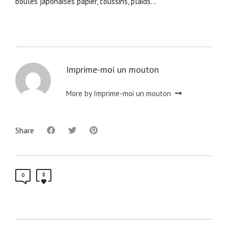
boules japonaises papier, coussins, plaids…
Imprime-moi un mouton
More by Imprime-moi un mouton
Share
8
0