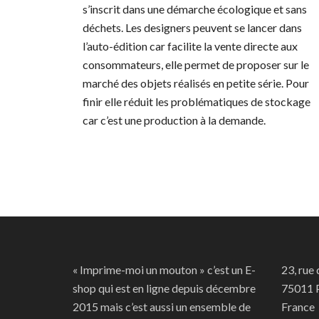
s’inscrit dans une démarche écologique et sans
déchets. Les designers peuvent se lancer dans
l’auto-édition car facilite la vente directe aux
consommateurs, elle permet de proposer sur le
marché des objets réalisés en petite série. Pour
finir elle réduit les problématiques de stockage
car c’est une production à la demande.
« Imprime-moi un mouton » c’est un E-
23, rue
shop qui est en ligne depuis décembre
75011 P
2015 mais c’est aussi un ensemble de
France