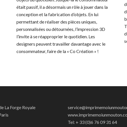
d
était passif, il a désormais un rôle à jouer dans la
d
conception et la fabrication d’objets. En lui
b
permettant de réaliser des pièces uniques,
T
personnalisées ou détournées, l’impression 3D
d
l’invite à se réapproprier le quotidien. Les
s
designers peuvent travailler davantage avec le
consommateur, faire de la « Co Création » !
 de La Forge Royale
service@imprimemoiunmouto
aris
www.imprimemoiunmouton.c
Tel: + 33 (0)6 76 09 31 64