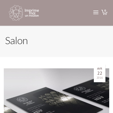
0
Salon
AVR
22
2016