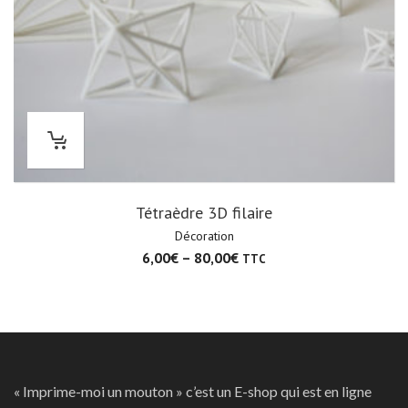
Tétraèdre 3D filaire
Décoration
6,00
€
–
80,00
€
TTC
« Imprime-moi un mouton » c’est un E-shop qui est en ligne