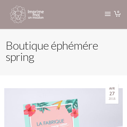
0
Boutique éphémére
spring
AVR
27
2018