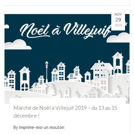
NOV
29
2019
Marché de Noël à Villejuif 2019 – du 13 au 15
décembre !
By
Imprime-moi un mouton