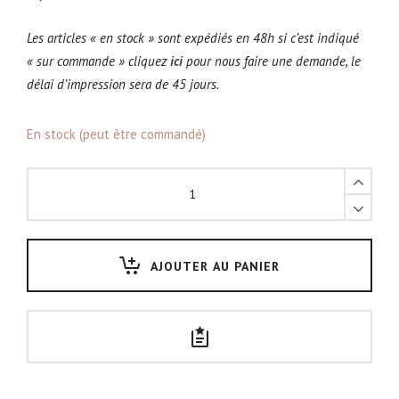
Les articles « en stock » sont expédiés en 48h si c’est indiqué
« sur commande » cliquez
ici
pour nous faire une demande, le
délai d’impression sera de 45 jours.
En stock (peut être commandé)
Suspension
Abat-
jour
Pétale
AJOUTER AU PANIER
et
bois
quantity