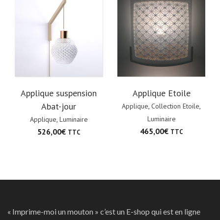
Applique suspension
Applique Etoile
Abat-jour
Applique
,
Collection Etoile
,
Luminaire
Applique
,
Luminaire
465,00
€
526,00
€
TTC
TTC
« Imprime-moi un mouton » c’est un E-shop qui est en ligne