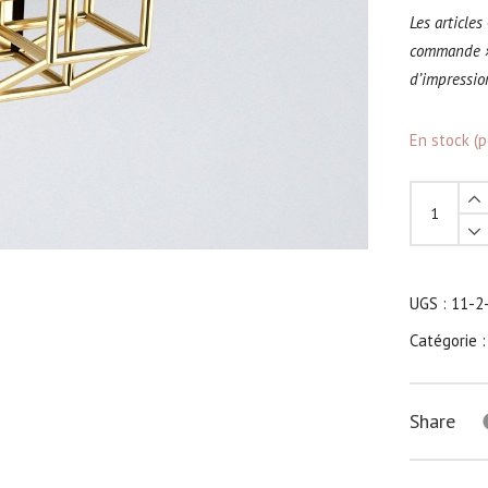
Les articles
commande »
d’impressio
En stock (
Poignée
Hypercube
1
quantity
UGS :
11-2
Catégorie 
Share