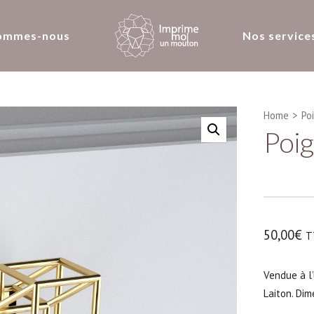
ommes-nous
Nos service
Home
>
Po
Poi
50,00
€
T
Vendue à l
Laiton. Dim