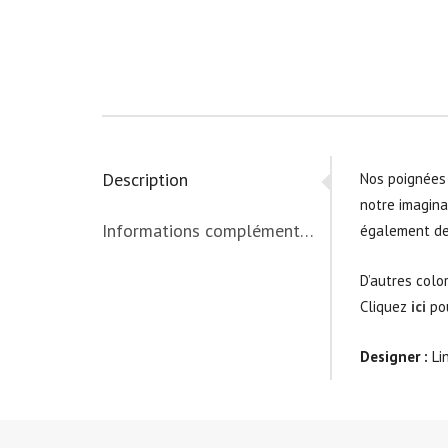
Description
Nos poignées 
notre imagina
Informations complémentaires
également de
D’autres colo
Cliquez
ici
pou
Designer :
Lin