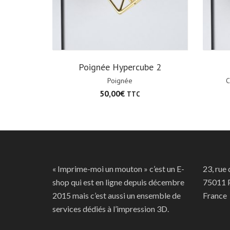
Poignée Hypercube 2
Poignée
C
50,00
€
TTC
« Imprime-moi un mouton » c’est un E-
23, rue
shop qui est en ligne depuis décembre
75011 P
2015 mais c’est aussi un ensemble de
France
services dédiés à l’impression 3D.