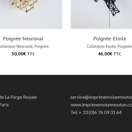
Poignée Neuronal
Poignée Etoile
ollection Neuronal
,
Poignée
Collection Etoile
,
Poignée
50,00
€
46,00
€
TTC
TTC
 de La Forge Royale
service@imprimemoiunmouto
aris
www.imprimemoiunmouton.c
Tel: + 33 (0)6 76 09 31 64