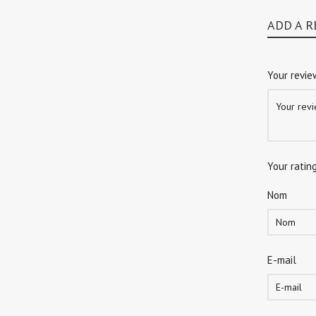
ADD A R
Your revi
Your ratin
Nom
E-mail