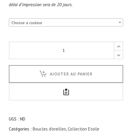
délai d’impression sera de 20 jours.
Choose a couleur
Boucles
d'oreilles
Etoile
métal
AJOUTER AU PANIER
précieux
quantity
UGS :
ND
Catégories :
Boucles d'oreilles
,
Collection Etoile