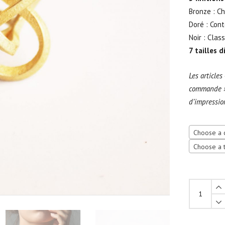
Bronze : Ch
Doré : Con
Noir : Clas
7 tailles 
Les articles
commande »
d’impressio
Choose a 
Choose a t
Bague
Torsale
métal
quantity