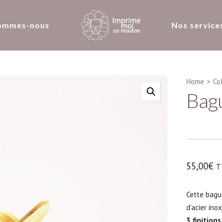
ommes-nous
Nos service
Home
>
Co
Bagu
55,00
€
T
Cette bagu
d’acier ino
3 finition