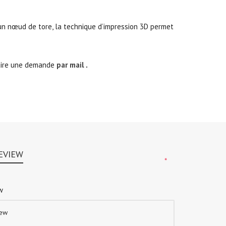
un nœud de tore, la technique d’impression 3D permet
faire une demande
par mail
.
EVIEW
*
ew