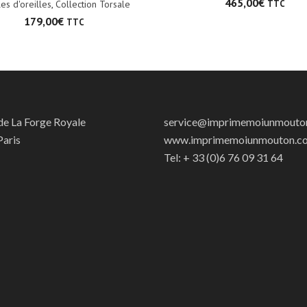
465,00
€
es d'oreilles
,
Collection Torsale
TTC
179,00
€
TTC
 de La Forge Royale
service@imprimemoiunmouto
aris
www.imprimemoiunmouton.c
Tel: + 33 (0)6 76 09 31 64