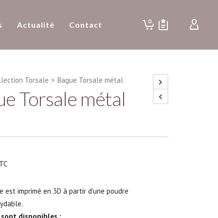
0
s
Actualité
Contact
llection Torsale
>
Bague Torsale métal
e Torsale métal
TC
e est imprimé en 3D à partir d’une poudre
xydable.
s sont disponibles :