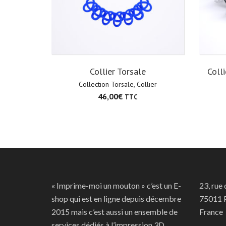
Collier Torsale
Coll
Collection Torsale
,
Collier
46,00
€
TTC
« Imprime-moi un mouton » c’est un E-
23, rue
shop qui est en ligne depuis décembre
75011 P
2015 mais c’est aussi un ensemble de
France
services dédiés à l’impression 3D.