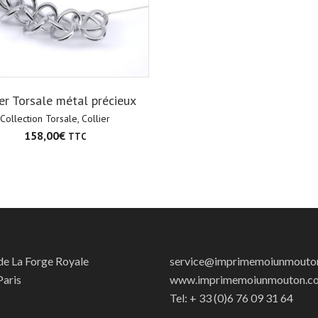
ier Torsale métal précieux
Collection Torsale
,
Collier
158,00
€
TTC
 de La Forge Royale
service@imprimemoiunmouto
aris
www.imprimemoiunmouton.c
Tel: + 33 (0)6 76 09 31 64