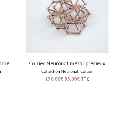
doré
Collier Neuronal métal précieux
r
Collection Neuronal
,
Collier
170,00
€
85,00
€
TTC